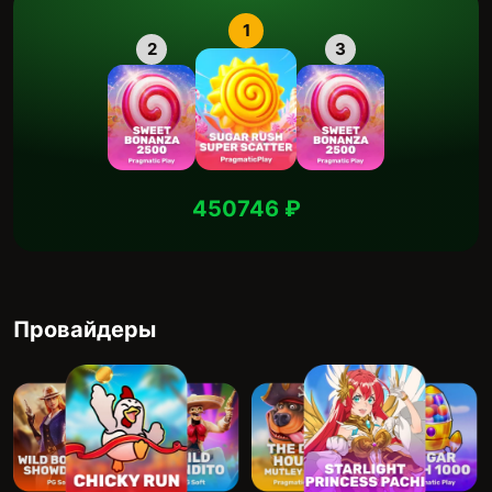
1
2
3
450746 ₽
Провайдеры