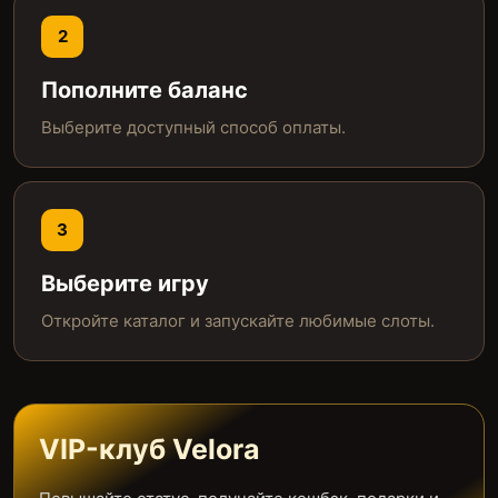
2
Пополните баланс
Выберите доступный способ оплаты.
3
Выберите игру
Откройте каталог и запускайте любимые слоты.
VIP-клуб Velora