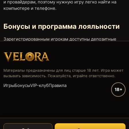
и провайдерам, поэтому нужную игру легко найти на
компьютере и телефоне.
Бонусы и программа лояльности
Зарегистрированным игрокам доступны депозитные
предложения, фриспины, кешбэк, миссии и VIP-уровни.
Материалы предназначены для лиц старше 18 лет. Игра может
вызывать зависимость. Пожалуйста, играйте ответственно.
Игры
Бонусы
VIP-клуб
Правила
18+