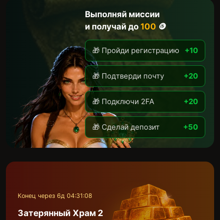
Выполняй миссии
и получай до
100
🪙
🎁 Пройди регистрацию
+10
🎁 Подтверди почту
+20
🎁 Подключи 2FA
+20
🎁 Сделай депозит
+50
Конец через 6д 04:31:08
Затерянный Храм 2