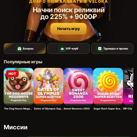
ДОБРО ПОЖАЛОВАТЬ В VELORA
Начни поиск реликвий
до 225% + 9000₽
Начать игру
Бонусы
VIP-клуб
Турниры и промо
Популярные игры
HOT
The Dog House Megaways
Gates of Olympus Super Scatter
Sweet Bonanza 2500
Sugar Rush Super Scatter
RIP City
Миссии