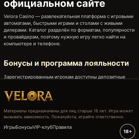
официальном сайте
Velora Casino — развлекательная платформа с игровыми
автоматами, быстрыми играми и столами с живыми
дилерами. Каталог разделён по форматам, популярности
и провайдерам, поэтому нужную игру легко найти на
компьютере и телефоне.
Бонусы и программа лояльности
Зарегистрированным игрокам доступны депозитные
предложения, фриспины, кешбэк, миссии и VIP-уровни.
Материалы предназначены для лиц старше 18 лет. Игра может
вызывать зависимость. Пожалуйста, играйте ответственно.
Игры
Бонусы
VIP-клуб
Правила
18+