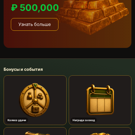
₽ 500,000
Узнать больше
Бонусы и события
Колесо удачи
Награда за вход