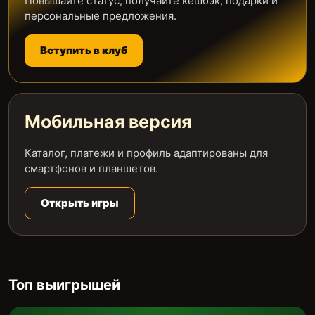
Повышайте статус, получайте кешбэк, подарки и
персональные предложения.
Вступить в клуб
Мобильная версия
Каталог, платежи и профиль адаптированы для
смартфонов и планшетов.
Открыть игры
Топ выигрышей