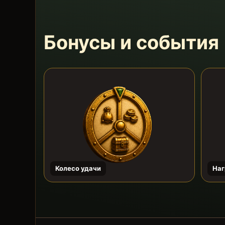
Бонусы и события
Колесо удачи
Наг