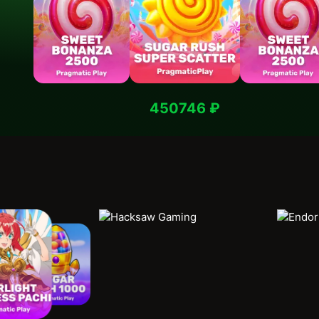
450746 ₽