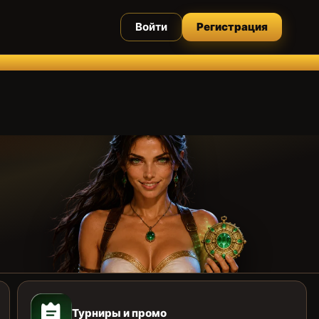
Войти
Регистрация
Турниры и промо