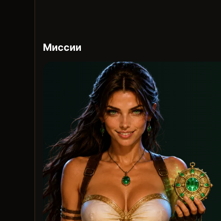
Миссии