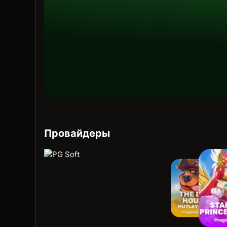
Провайдеры