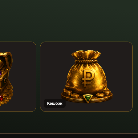
Кешбэк