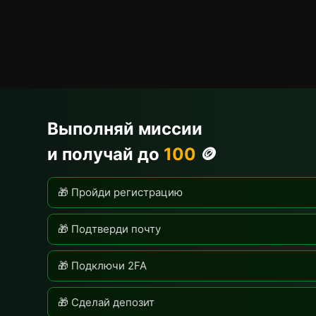
Выполняй миссии
и получай до
100
🪙
🎁 Пройди регистрацию
🎁 Подтверди почту
🎁 Подключи 2FA
🎁 Сделай депозит