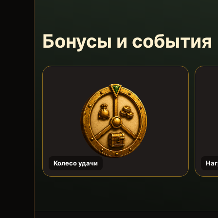
Бонусы и события
Колесо удачи
Наг