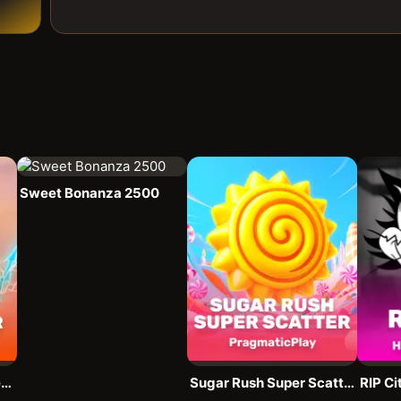
Sweet Bonanza 2500
Gates of Olympus Super Scatter
Sugar Rush Super Scatter
RIP Ci