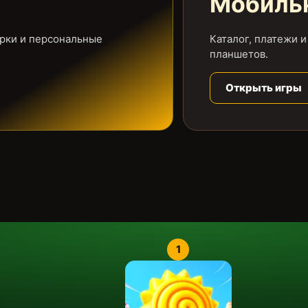
Мобильн
арки и персональные
Каталог, платежи 
планшетов.
Открыть игры
1