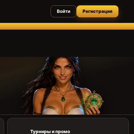
Войти
Регистрация
Турниры и промо